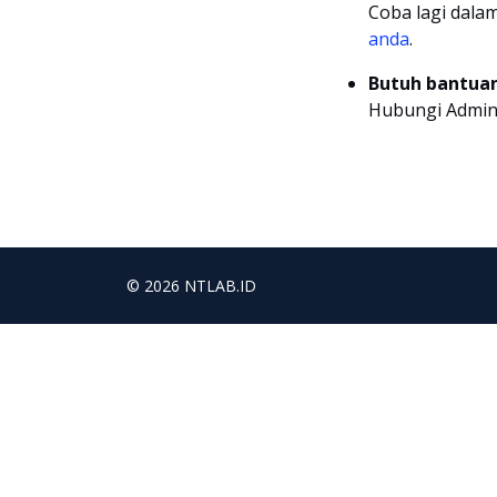
Coba lagi dala
anda
.
Butuh bantua
Hubungi Admini
© 2026 NTLAB.ID